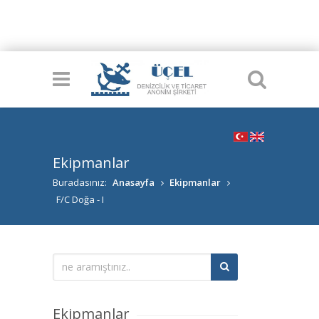
deniz dibi tarama, su altı tarama, tarama, deniz altyapı, liman inşaatı,
gemi tamir, gemi bakım, gemi onarım, yüzer vinç, yüzer havuz, proje
taşımacılığı, split duba, split barge
Ekipmanlar
Buradasınız:
Anasayfa
Ekipmanlar
F/C Doğa - I
Ekipmanlar