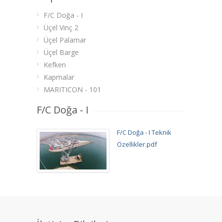
F/C Doğa - I
Üçel Vinç 2
Üçel Palamar
Üçel Barge
Kefken
Kapmalar
MARITICON - 101
F/C Doğa - I
F/C Doğa - I Teknik
Özellikler
.pdf